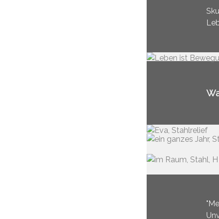
Sku
Leb
Wa
"Me
Unv