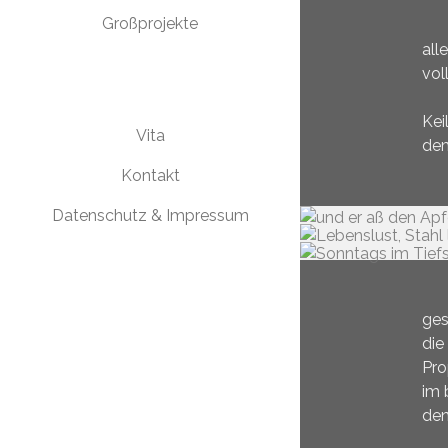
Großprojekte
all
vol
Kei
Vita
dem
Kontakt
Datenschutz & Impressum
ges
die
Pro
im 
den