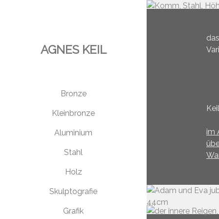
das
AGNES KEIL
Var
Bronze
Kei
Kleinbronze
im
Aluminium
übe
Stahl
Wan
Holz
Skulptografie
Grafik