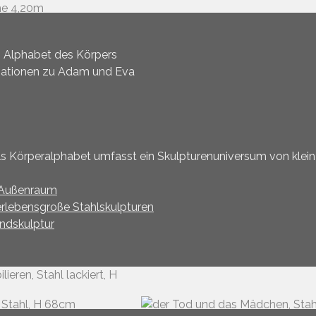
 Alphabet des Körpers
iationen zu Adam und Eva
ls Körperalphabet umfasst ein Skulpturenuniversum von klei
 Außenraum
rlebensgroße Stahlskulpturen
dskulptur