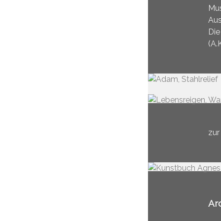
Mus
Aus
Die
(A.K
zur
Ar