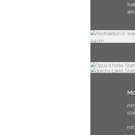
Kei
arb
Mo
mit
sta
mit