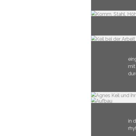
ein
mit
dur
in 
rhy