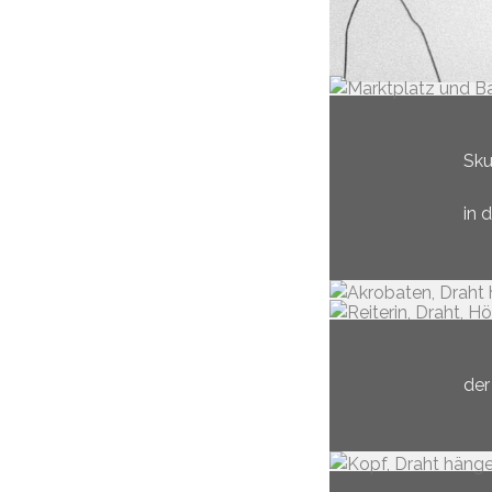
Sku
in 
der