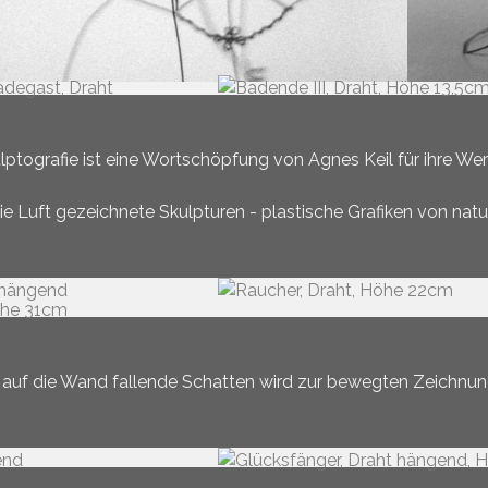
lptografie ist eine Wortschöpfung von Agnes Keil für ihre Wer
die Luft gezeichnete Skulpturen - plastische Grafiken von natur
 auf die Wand fallende Schatten wird zur bewegten Zeichnu