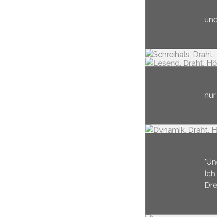
und
nur
"Un
Ich
Dre