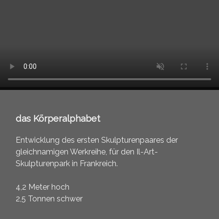
das Körperalphabet
Entwicklung des ersten Skulpturenpaares der
gleichnamigen Werkreihe, für den Il-Art-
Skulpturenpark in Frankreich.
4,2 Meter hoch
2,5 Tonnen schwer